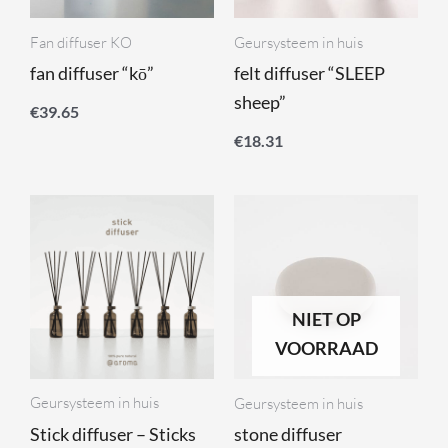
Fan diffuser KO
Geursysteem in huis
fan diffuser “kō”
felt diffuser “SLEEP
sheep”
€
39.65
€
18.31
NIET OP
VOORRAAD
Geursysteem in huis
Geursysteem in huis
Stick diffuser – Sticks
stone diffuser