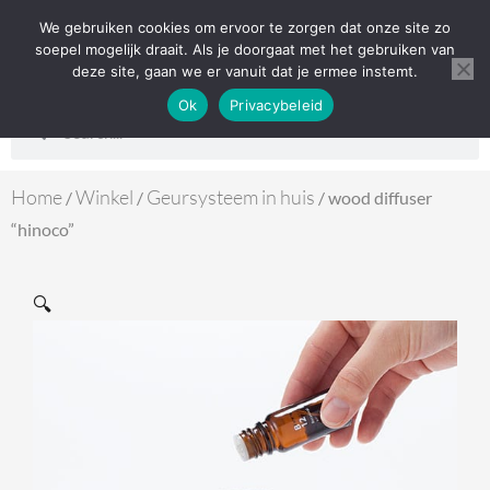
Ga
We gebruiken cookies om ervoor te zorgen dat onze site zo
0
Wink
naar
soepel mogelijk draait. Als je doorgaat met het gebruiken van
deze site, gaan we er vanuit dat je ermee instemt.
de
Etherische Oliën
Ok
Privacybeleid
inhoud
Zoeken
Zoeken
Home
Winkel
Geursysteem in huis
/
/
/ wood diffuser
“hinoco”
🔍