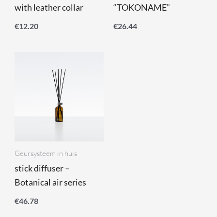
with leather collar
“TOKONAME”
€
12.20
€
26.44
Geursysteem in huis
stick diffuser –
Botanical air series
€
46.78