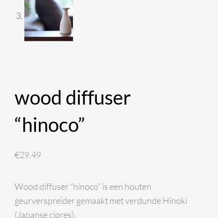
wood diffuser
“hinoco”
€
29.49
Wood diffuser “hinoco” is een houten
geurverspreider gemaakt met verdunde Hinoki
(Japanse cipres).