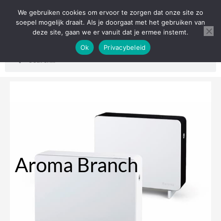
Ga
We gebruiken cookies om ervoor te zorgen dat onze site zo
0
Wink
naar
soepel mogelijk draait. Als je doorgaat met het gebruiken van
deze site, gaan we er vanuit dat je ermee instemt.
de
Etherische Oliën
Ok
Privacybeleid
inhoud
Zoeken
Zoeken
Aroma Branch