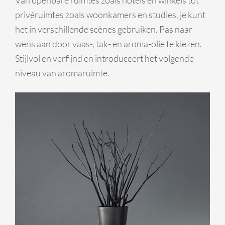
privéruimtes zoals woonkamers en studies, je kunt
het in verschillende scènes gebruiken. Pas naar
wens aan door vaas-, tak- en aroma-olie te kiezen.
Stijlvol en verfijnd en introduceert het volgende
niveau van aromaruimte.