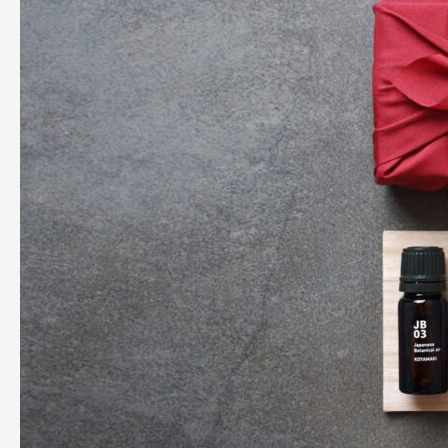
Scenes:
Crafting
the
TOKONAME
diffuser